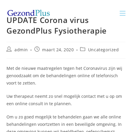
Ga
naar
UPDATE Corona virus
inhoud
GezondPlus Fysiotherapie
Bericht
Bericht
Berichtcategorie:
admin
maart 24, 2020
Uncategorized
auteur:
gepubliceerd
op:
Met de nieuwe maatregelen tegen het Coronavirus zijn wij
genoodzaakt om de behandelingen online of telefonisch
voort te zetten.
Uw therapeut neemt zo snel mogelijk contact met u op om
een online consult in te plannen.
Om u zo goed mogelijk te behandelen gaan we alle online
behandelingen voortzetten in een beveiligde omgeving. In
deze omgeving kunnen wij beeldbellen, oefenschema’s